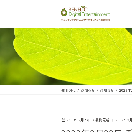
コ
ナ
ン
ビ
テ
ゲ
ン
ー
ツ
シ
に
ョ
移
ン
動
に
移
動
HOME
お知らせ
お知らせ
2023
2023年2月22日
/ 最終更新日 :
2024年9