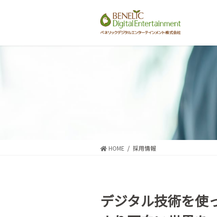
コ
ナ
ン
ビ
テ
ゲ
ン
ー
ツ
シ
に
ョ
移
ン
動
に
移
動
HOME
採用情報
デジタル技術を使