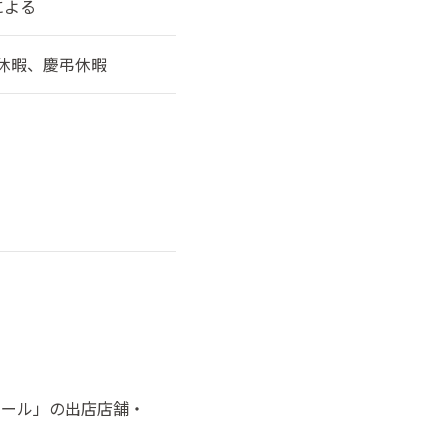
による
休暇、慶弔休暇
モール」の出店店舗・