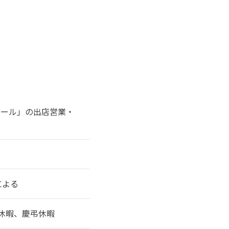
モール」の出店営業・
による
休暇、慶弔休暇