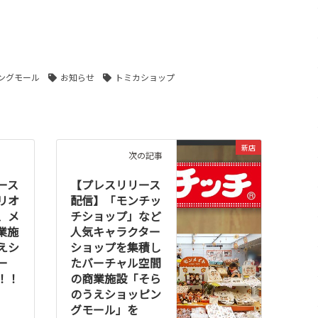
ングモール
お知らせ
トミカショップ
新店
次の記事
ース
【プレスリリース
リオ
配信】「モンチッ
、メ
チショップ」など
業施
人気キャラクター
えシ
ショップを集積し
ー
たバーチャル空間
！！
の商業施設「そら
のうえショッピン
グモール」を