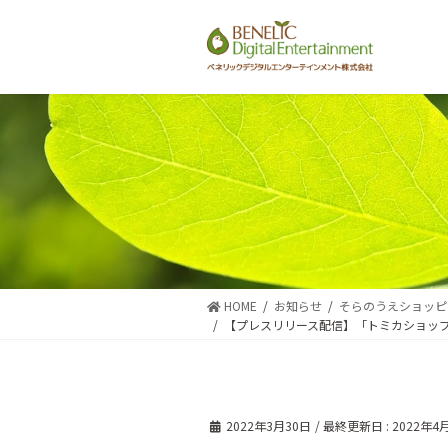
コ
ナ
ン
ビ
テ
ゲ
ン
ー
ツ
シ
に
ョ
移
ン
動
に
移
動
HOME
お知らせ
そらのうえショッピ
【プレスリリース配信】「トミカショッ
2022年3月30日
/ 最終更新日 :
2022年4