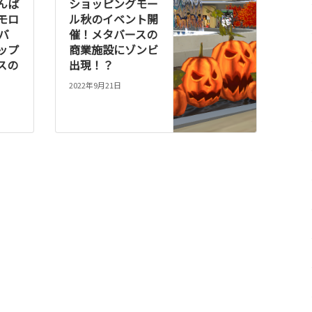
んば
ショッピングモー
モロ
ル秋のイベント開
ニバ
催！メタバースの
ップ
商業施設にゾンビ
スの
出現！？
2022年9月21日