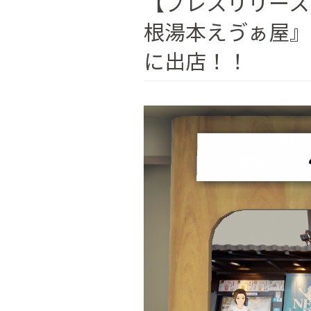
【プレスリリース
根湯本えゔぁ屋』
に出店！！