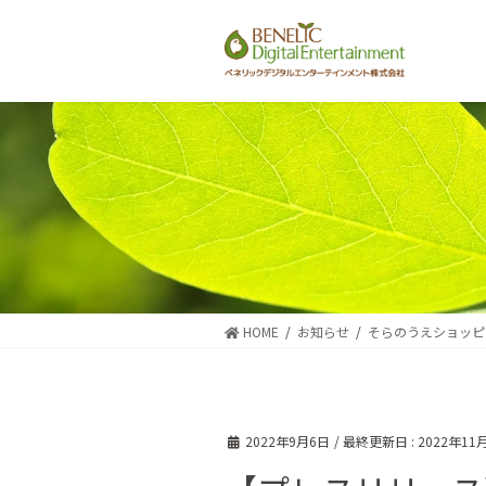
コ
ナ
ン
ビ
テ
ゲ
ン
ー
ツ
シ
に
ョ
移
ン
動
に
移
動
HOME
お知らせ
そらのうえショッピ
2022年9月6日
/ 最終更新日 :
2022年11