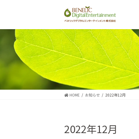
コ
ナ
ン
ビ
テ
ゲ
ン
ー
ツ
シ
に
ョ
移
ン
動
に
移
動
HOME
お知らせ
2022年12月
2022年12月