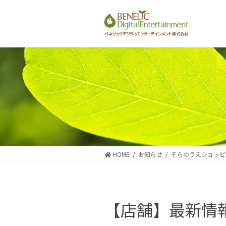
コ
ナ
ン
ビ
テ
ゲ
ン
ー
ツ
シ
に
ョ
移
ン
動
に
移
動
HOME
お知らせ
そらのうえショッピ
【店舗】最新情