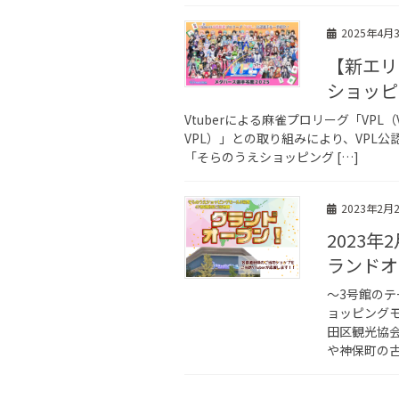
2025年4月
【新エリ
ショッピ
Vtuberによる麻雀プロリーグ「VPL（V
VPL）」との取り組みにより、VPL
「そらのうえショッピング […]
2023年2月
2023
ランドオ
～3号館のテ
ョッピング
田区観光協
や神保町の古