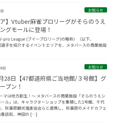
お知らせ
3日
ア】Vtuber麻雀プロリーグがそらのうえ
ングモールに登場！
-pro League (ブイープロリーグ)の略称）（以下、
公認選手を紹介するイベントエリアを、メタバースの商業施設
お知らせ
28日
年2月28日【47都道府県ご当地館/３号館】グ
ープン！
ーマは地方創生！～ メタバースの商業施設「そらのうえシ
モール」は、キャラクターショップを集積した1号館、千代
会、秋葉原観光推進協会らと連携し、秋葉原のメイドカフェ
書店街、神田の […]